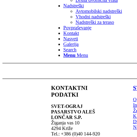
Drsna dvoriščna vrata
Nadstreški
Avtomobilski nadstreški
Vhodni nadstreški
Nadstreški za teraso
Povpraševanje
Kontakt
Nasveti
Galerija
Search
Menu
Menu
KONTAKTNI
S
PODATKI
O
In
SVET-OGRAJ
Že
PASARSTVO ALEŠ
K
LONČAR S.P.
Dv
Žiganja vas 10
N
4294 Križe
Tel.: +386 (0)40 144-920