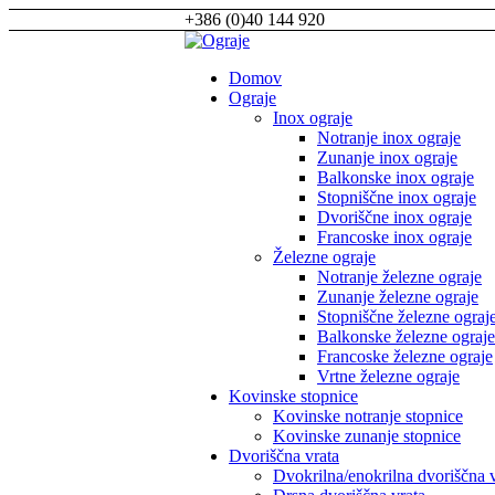
+386 (0)40 144 920
Domov
Ograje
Inox ograje
Notranje inox ograje
Zunanje inox ograje
Balkonske inox ograje
Stopniščne inox ograje
Dvoriščne inox ograje
Francoske inox ograje
Železne ograje
Notranje železne ograje
Zunanje železne ograje
Stopniščne železne ograj
Balkonske železne ograje
Francoske železne ograje
Vrtne železne ograje
Kovinske stopnice
Kovinske notranje stopnice
Kovinske zunanje stopnice
Dvoriščna vrata
Dvokrilna/enokrilna dvoriščna 