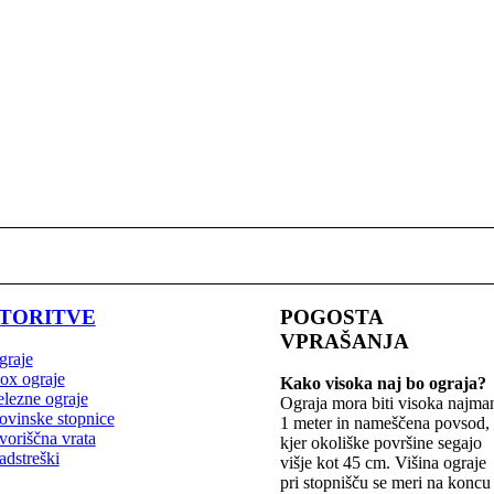
TORITVE
POGOSTA
VPRAŠANJA
graje
ox ograje
Kako visoka naj bo ograja?
lezne ograje
Ograja mora biti visoka najma
ovinske stopnice
1 meter in nameščena povsod,
oriščna vrata
kjer okoliške površine segajo
adstreški
višje kot 45 cm. Višina ograje
pri stopnišču se meri na koncu