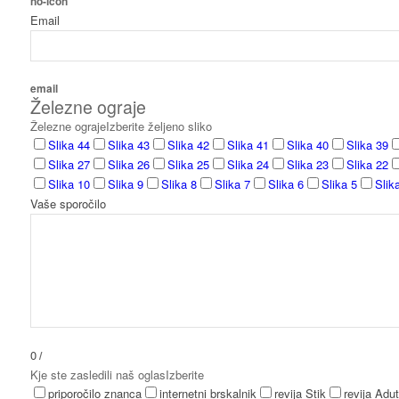
no-icon
Email
email
Železne ograje
Železne ograje
Izberite željeno sliko
Slika 44
Slika 43
Slika 42
Slika 41
Slika 40
Slika 39
Slika 27
Slika 26
Slika 25
Slika 24
Slika 23
Slika 22
Slika 10
Slika 9
Slika 8
Slika 7
Slika 6
Slika 5
Slik
Vaše sporočilo
0
/
Kje ste zasledili naš oglas
Izberite
priporočilo znanca
internetni brskalnik
revija Stik
revija Adut