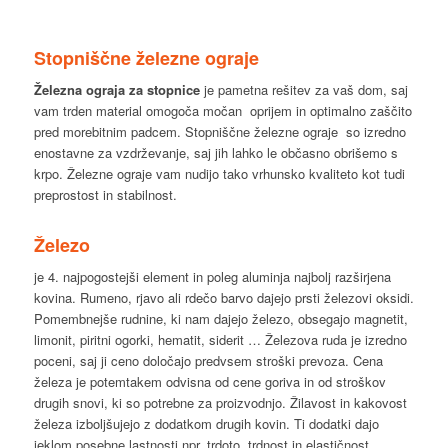
Stopniščne železne ograje
Železna ograja za stopnice
je pametna rešitev za vaš dom, saj
vam trden material omogoča močan oprijem in optimalno zaščito
pred morebitnim padcem. Stopniščne železne ograje so izredno
enostavne za vzdrževanje, saj jih lahko le občasno obrišemo s
krpo. Železne ograje vam nudijo tako vrhunsko kvaliteto kot tudi
preprostost in stabilnost.
Železo
je 4. najpogostejši element in poleg aluminja najbolj razširjena
kovina. Rumeno, rjavo ali rdečo barvo dajejo prsti železovi oksidi.
Pomembnejše rudnine, ki nam dajejo železo, obsegajo magnetit,
limonit, piritni ogorki, hematit, siderit … Železova ruda je izredno
poceni, saj ji ceno določajo predvsem stroški prevoza. Cena
železa je potemtakem odvisna od cene goriva in od stroškov
drugih snovi, ki so potrebne za proizvodnjo. Žilavost in kakovost
železa izboljšujejo z dodatkom drugih kovin. Ti dodatki dajo
jeklom posebne lastnosti npr. trdoto, trdnost in elastičnost.