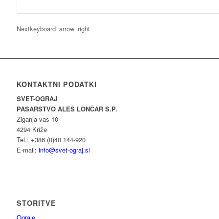
Next
keyboard_arrow_right
KONTAKTNI PODATKI
SVET-OGRAJ
PASARSTVO ALEŠ LONČAR S.P.
Žiganja vas 10
4294 Križe
Tel.: +386 (0)40 144-920
E-mail:
info@svet-ograj.si
STORITVE
Ograje