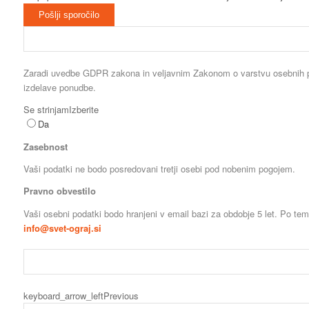
Pošlji sporočilo
Zaradi uvedbe GDPR zakona in veljavnim Zakonom o varstvu osebnih po
izdelave ponudbe.
Se strinjam
Izberite
Da
Zasebnost
Vaši podatki ne bodo posredovani tretji osebi pod nobenim pogojem.
Pravno obvestilo
Vaši osebni podatki bodo hranjeni v email bazi za obdobje 5 let. Po t
info@svet-ograj.si
keyboard_arrow_left
Previous