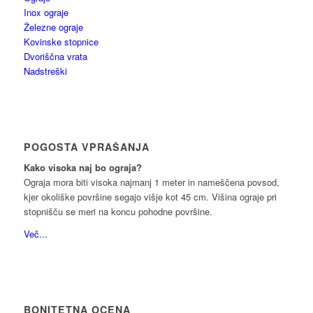
Inox ograje
Železne ograje
Kovinske stopnice
Dvoriščna vrata
Nadstreški
POGOSTA VPRAŠANJA
Kako visoka naj bo ograja?
Ograja mora biti visoka najmanj 1 meter in nameščena povsod,
kjer okoliške površine segajo višje kot 45 cm. Višina ograje pri
stopnišču se meri na koncu pohodne površine.
Več...
BONITETNA OCENA