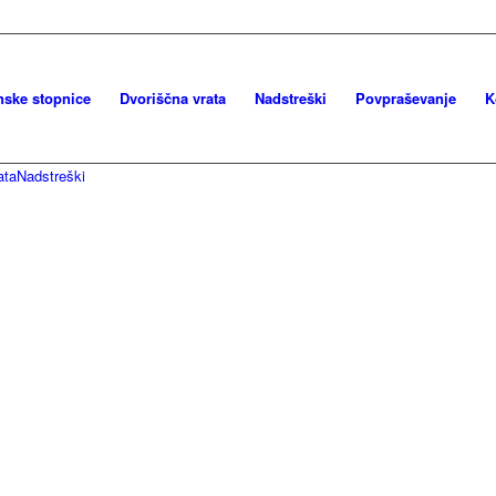
nske stopnice
Dvoriščna vrata
Nadstreški
Povpraševanje
K
ata
Nadstreški