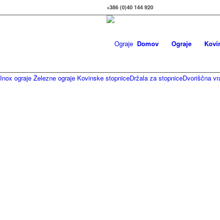
+386 (0)40 144 920
Domov
Ograje
Kovi
Inox ograje
Železne ograje
Kovinske stopnice
Držala za stopnice
Dvoriščna vr